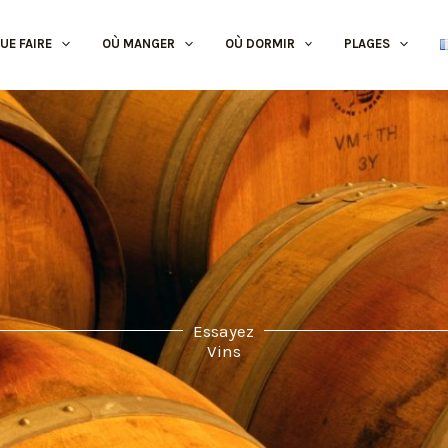
UE FAIRE
OÙ MANGER
OÙ DORMIR
PLAGES
Essayez
Vins