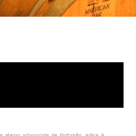
a région vitivinicole de Portimão, grâce à