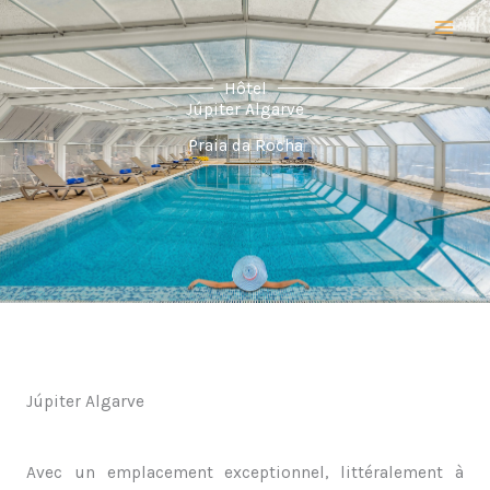
Aller
au
contenu
Hôtel
Júpiter Algarve
Praia da Rocha
Júpiter Algarve
Avec un emplacement exceptionnel, littéralement à