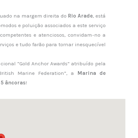
ituado na margem direita do
Rio Arade
, está
ómodos e poluição associados a este serviço
 competentes e atenciosos, convidam-no a
viços e tudo farão para tornar inesquecível
acional “Gold Anchor Awards” atribuído pela
British Marine Federation”, a
Marina de
m
5 âncoras
!