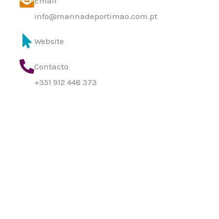
Email
info@marinadeportimao.com.pt
Website
Contacto
+351 912 448 373