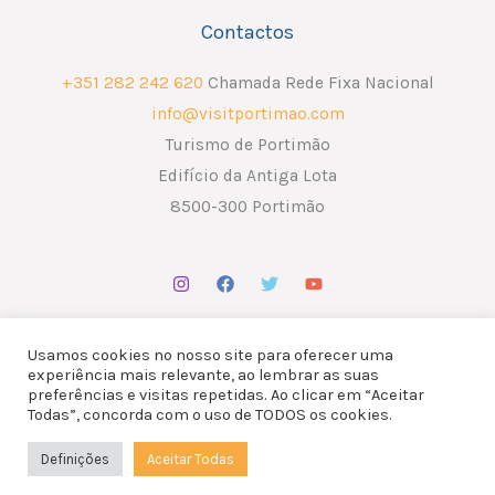
Contactos
+351 282 242 620
Chamada Rede Fixa Nacional
info@visitportimao.com
Turismo de Portimão
Edifício da Antiga Lota
8500-300 Portimão
Usamos cookies no nosso site para oferecer uma
experiência mais relevante, ao lembrar as suas
preferências e visitas repetidas. Ao clicar em “Aceitar
Copyright © 2026 ATP - Associação Turismo de Portimão.
Todas”, concorda com o uso de TODOS os cookies.
Design por
Liderlink
x
The Social Nerd
Definições
Aceitar Todas