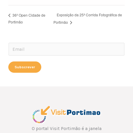
Exposição da 25ª Corrida Fotográfica de
36º Open Cidade de
Portimão
Portimão
E
E
m
m
a
a
Subscrever
i
i
l
l
*
*
E
m
a
i
l
O portal Visit Portimão é a janela