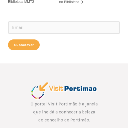
Biblioteca MMTG
na Biblioteca
*
E
*
m
E
a
Subscrever
m
i
a
l
i
*
l
O portal Visit Portimão é a janela
que lhe dá a conhecer a beleza
do concelho de Portimão.