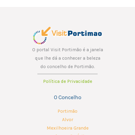
l
l
*
E
m
a
i
l
O portal Visit Portimão é a janela
que lhe dá a conhecer a beleza
do concelho de Portimão.
Política de Privacidade
O Concelho
Portimão
Alvor
Mexilhoeira Grande