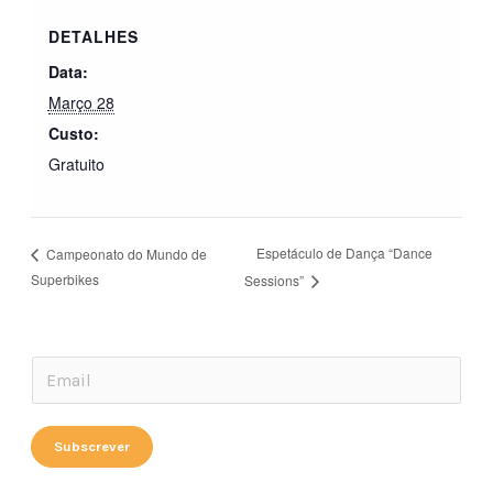
DETALHES
Data:
Março 28
Custo:
Gratuito
Espetáculo de Dança “Dance
Campeonato do Mundo de
Superbikes
Sessions”
*
E
E
m
m
a
Subscrever
a
i
i