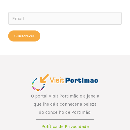
E
E
m
m
a
a
Subscrever
i
i
l
l
E
*
m
a
i
l
E
O portal Visit Portimão é a janela
m
que lhe dá a conhecer a beleza
a
do concelho de Portimão.
i
Política de Privacidade
l