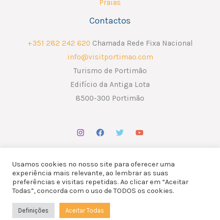
Praias
Contactos
+351 282 242 620
Chamada Rede Fixa Nacional
info@visitportimao.com
Turismo de Portimão
Edifício da Antiga Lota
8500-300 Portimão
Usamos cookies no nosso site para oferecer uma
experiência mais relevante, ao lembrar as suas
preferências e visitas repetidas. Ao clicar em “Aceitar
Copyright © 2026 ATP - Associação Turismo de Portimão.
Todas”, concorda com o uso de TODOS os cookies.
Design por
Liderlink
x
The Social Nerd
Definições
Aceitar Todas