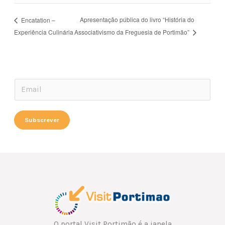
Apresentação pública do livro “História do
Encatation –
Experiência Culinária
Associativismo da Freguesia de Portimão”
E
E
m
m
a
a
Subscrever
i
i
l
l
E
*
m
a
i
l
E
O portal Visit Portimão é a janela