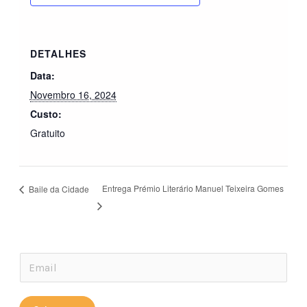
DETALHES
Data:
Novembro 16, 2024
Custo:
Gratuito
Entrega Prémio Literário Manuel Teixeira Gomes
Baile da Cidade
*
E
*
m
*
a