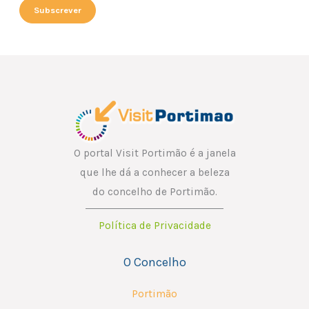
a
Subscrever
i
i
l
l
E
*
m
a
i
l
*
O portal Visit Portimão é a janela
que lhe dá a conhecer a beleza
do concelho de Portimão.
Política de Privacidade
O Concelho
Portimão