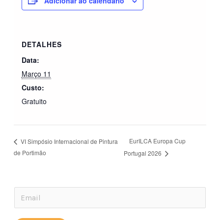
Adicionar ao calendário
DETALHES
Data:
Março 11
Custo:
Gratuito
EurILCA Europa Cup
VI Simpósio Internacional de Pintura
de Portimão
Portugal 2026
E
E
m
m
a