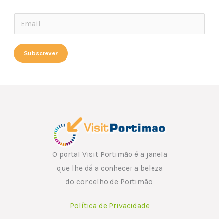
E
E
m
m
a
a
Subscrever
i
i
l
l
*
*
*
O portal Visit Portimão é a janela
que lhe dá a conhecer a beleza
do concelho de Portimão.
Política de Privacidade