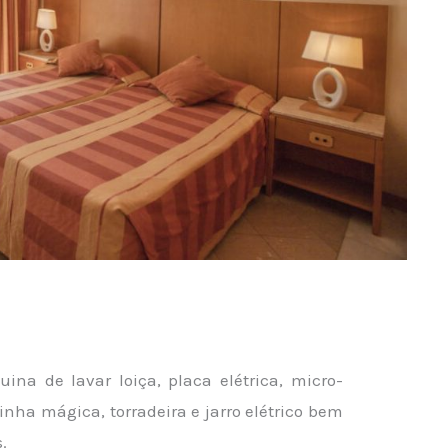
na de lavar loiça, placa elétrica, micro-
inha mágica, torradeira e jarro elétrico bem
.