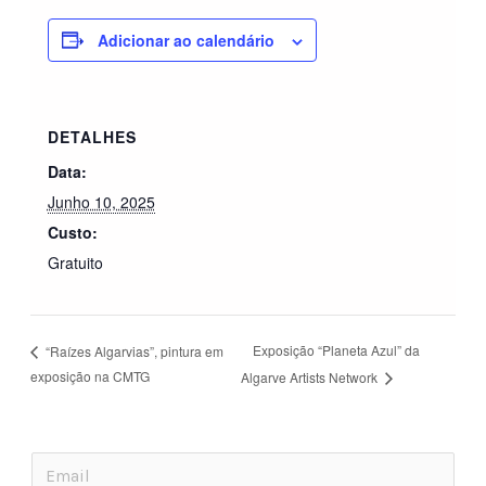
Adicionar ao calendário
DETALHES
Data:
Junho 10, 2025
Custo:
Gratuito
Exposição “Planeta Azul” da
“Raízes Algarvias”, pintura em
exposição na CMTG
Algarve Artists Network
E
E