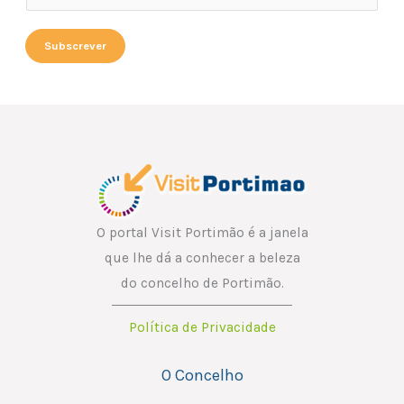
m
m
a
a
Subscrever
i
i
l
l
E
*
m
a
i
l
E
O portal Visit Portimão é a janela
m
que lhe dá a conhecer a beleza
a
do concelho de Portimão.
i
Política de Privacidade
l
O Concelho