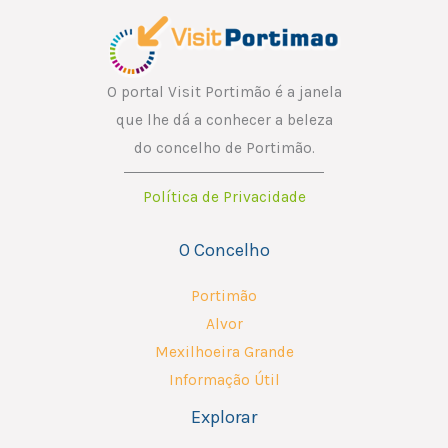
m
a
i
l
O portal Visit Portimão é a janela
que lhe dá a conhecer a beleza
do concelho de Portimão.
Política de Privacidade
O Concelho
Portimão
Alvor
Mexilhoeira Grande
Informação Útil
Explorar