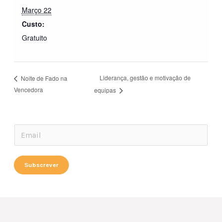
Março 22
Custo:
Gratuito
Liderança, gestão e motivação de
Noite de Fado na
Vencedora
equipas
E
E
m
m
a
a
Subscrever
i
i
l
l
*
*
E