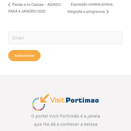
Exposição coletiva pintura,
Panda e os Caricas – ADIADO
PARA 4 JANEIRO 2025
fotografia e pirogravura
E
E
m
m
a
a
Subscrever
i
i
l
l
E
*
m
a
i
l
E
O portal Visit Portimão é a janela
m
que lhe dá a conhecer a beleza
a