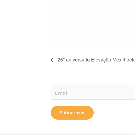
26º aniversário Elevação Mexilhoeir
E
E
m
m
a
a
Subscrever
i
i
l
l
E