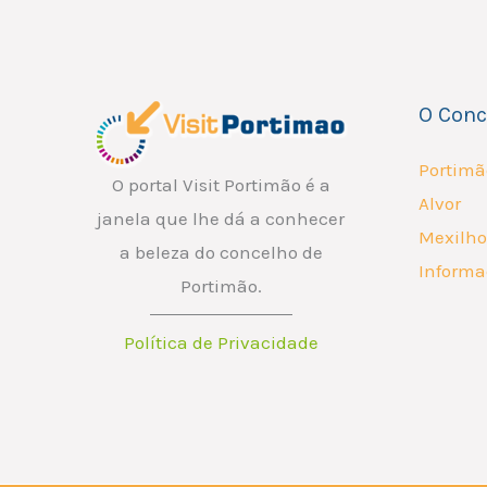
*
m
a
i
O Conc
l
E
Portimã
O portal Visit Portimão é a
m
Alvor
janela que lhe dá a conhecer
a
Mexilho
a beleza do concelho de
i
Informa
Portimão.
l
Política de Privacidade