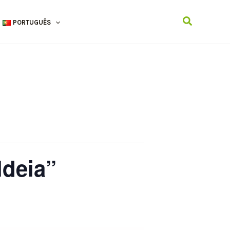
Search
PORTUGUÊS
ldeia”