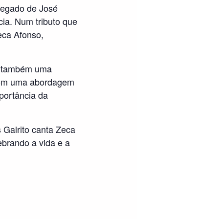
legado de José
cia. Num tributo que
Zeca Afonso,
é também uma
 Com uma abordagem
mportância da
 Galrito canta Zeca
ebrando a vida e a