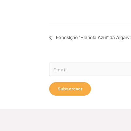
Exposição “Planeta Azul” da Algarve
E
E
m
m
a
a
Subscrever
i
i
l
l
*