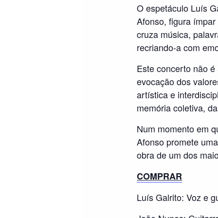
O espetáculo Luís G
Afonso, figura ímpar
cruza música, palavr
recriando-a com emoç
Este concerto não 
evocação dos valor
artística e interdisc
memória coletiva, da
Num momento em que 
Afonso promete uma n
obra de um dos mai
COMPRAR
Luís Galrito: Voz e g
João Nunes: Guitarr