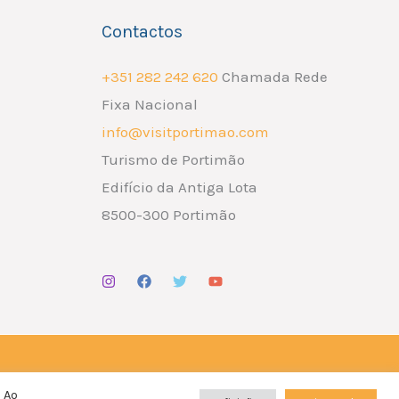
Contactos
+351 282 242 620
Chamada Rede
Fixa Nacional
info@visitportimao.com
Turismo de Portimão
Edifício da Antiga Lota
8500-300 Portimão
Design por
Liderlink
x
The Social Nerd
 Ao