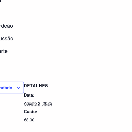
rdeão
cussão
arte
DETALHES
ndário
Data:
Agosto 2, 2025
Custo:
€8.00