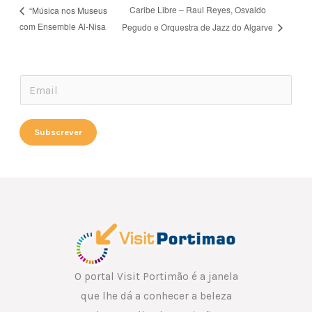
Caribe Libre – Raul Reyes, Osvaldo
“Música nos Museus
com Ensemble Al-Nisa
Pegudo e Orquestra de Jazz do Algarve
E
E
m
m
a
a
Subscrever
i
i
l
l
E
*
m
a
i
l
E
O portal Visit Portimão é a janela
m
que lhe dá a conhecer a beleza
a