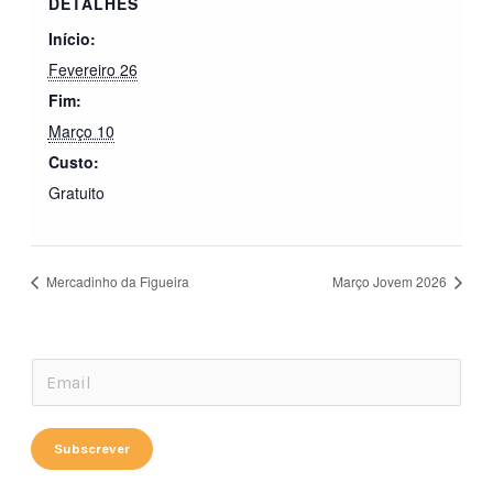
DETALHES
Início:
Fevereiro 26
Fim:
Março 10
Custo:
Gratuito
Mercadinho da Figueira
Março Jovem 2026
E
E
m
m
a
a
Subscrever
i
i
l