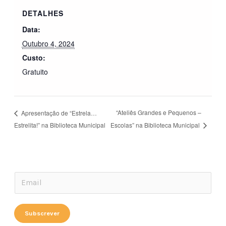
DETALHES
Data:
Outubro 4, 2024
Custo:
Gratuito
“Ateliês Grandes e Pequenos –
Apresentação de “Estrela…
Estrelita!” na Biblioteca Municipal
Escolas” na Biblioteca Municipal
*
E
*
m
E
a
Subscrever
m
i