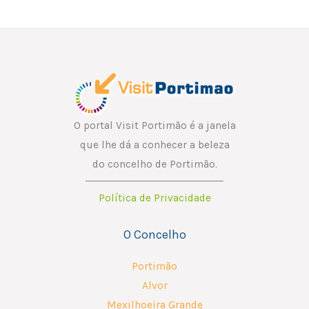
a
l
i
*
l
O portal Visit Portimão é a janela
que lhe dá a conhecer a beleza
do concelho de Portimão.
Política de Privacidade
O Concelho
Portimão
Alvor
Mexilhoeira Grande