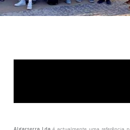
Algarserra Lda
é actualmente uma referência 