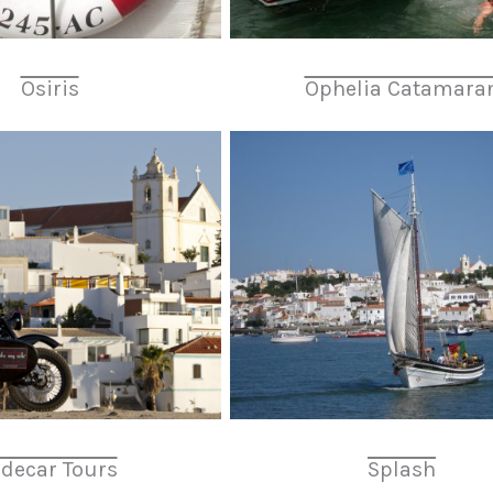
Osiris
Ophelia Catamara
idecar Tours
Splash