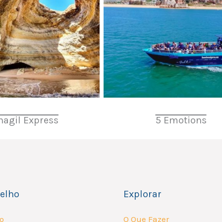
nagil Express
5 Emotions
elho
Explorar
o
O Que Fazer