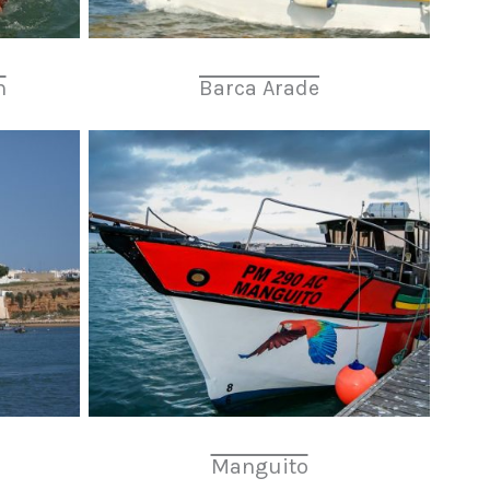
n
Barca Arade
Manguito