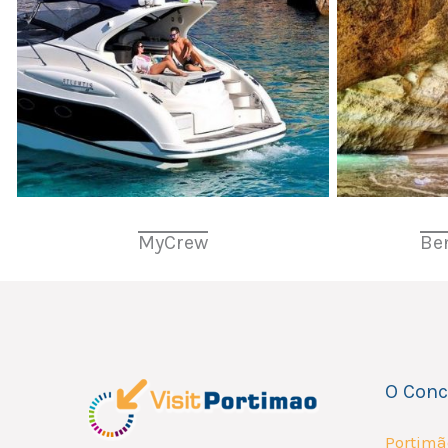
MyCrew
Be
O Conc
Portimã