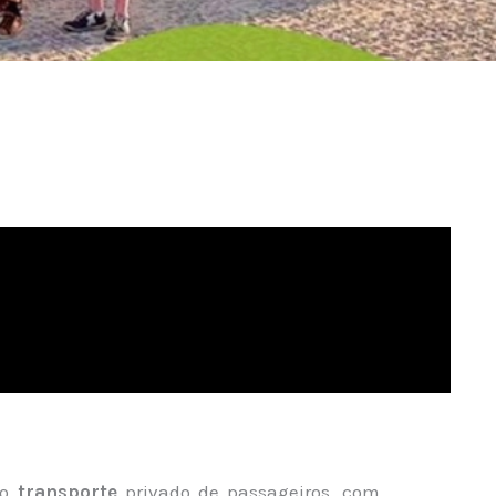
no
transporte
privado de passageiros, com