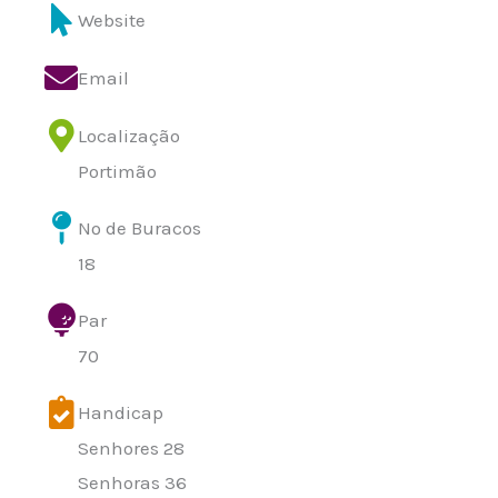
Website
Email
Localização
Portimão
Nº de Buracos
18
Par
70
Handicap
Senhores 28
Senhoras 36