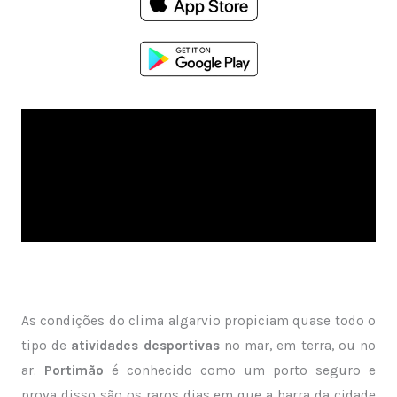
As condições do clima algarvio propiciam quase todo o
tipo de
atividades desportivas
no mar, em terra, ou no
ar.
Portimão
é conhecido como um porto seguro e
prova disso são os raros dias em que a barra da cidade