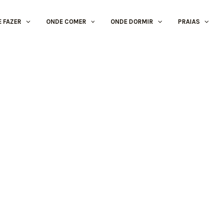
E FAZER
ONDE COMER
ONDE DORMIR
PRAIAS
Hotel
Pestana Alvor Praia
Alvor