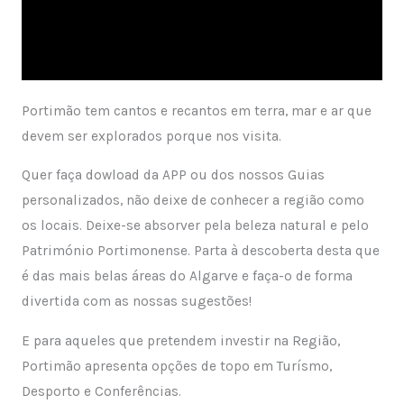
Portimão tem cantos e recantos em terra, mar e ar que
devem ser explorados porque nos visita.
Quer faça dowload da APP ou dos nossos Guias
personalizados, não deixe de conhecer a região como
os locais. Deixe-se absorver pela beleza natural e pelo
Património Portimonense. Parta à descoberta desta que
é das mais belas áreas do Algarve e faça-o de forma
divertida com as nossas sugestões!
E para aqueles que pretendem investir na Região,
Portimão apresenta opções de topo em Turísmo,
Desporto e Conferências.